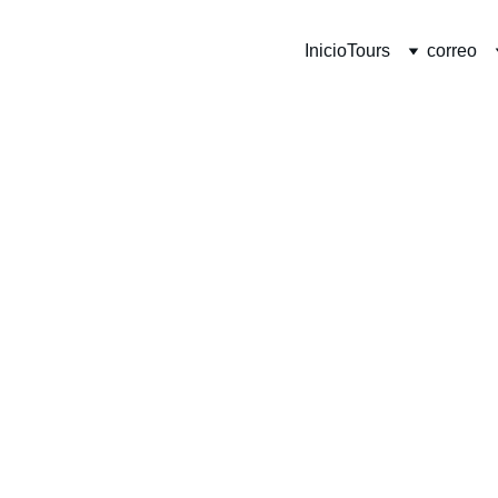
Inicio
Tours
correo
Nombre
Correo electrónico*